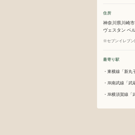
住所
神奈川県川崎市中
ヴェスタン ベル
※セブンイレブン
最寄り駅
・東横線「新丸子
・JR南武線「武
・JR横須賀線「