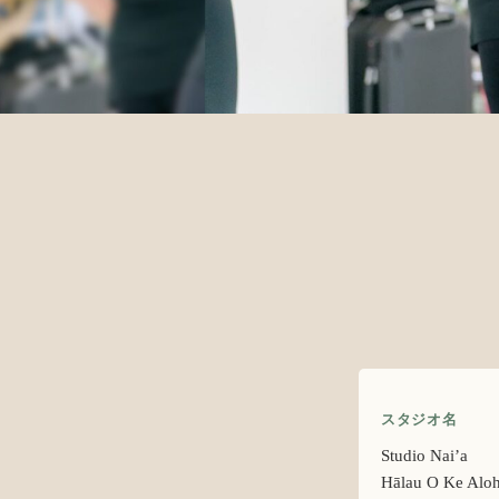
スタジオ名
Studio Nai’a
Hālau O Ke Alo