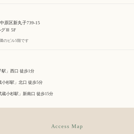
原区新丸子739-15
グⅢ 5F
隣のビル5階です
駅」西口 徒歩1分
蔵小杉駅」北口 徒歩5分
武蔵小杉駅」新南口 徒歩15分
Access Map